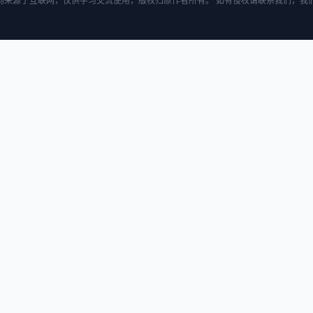
均来源于互联网，仅供学习交流使用，版权归原作者所有。 如有侵权请联系我们，我们